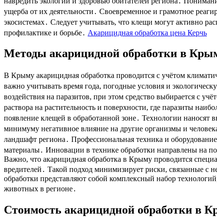
навредить экологии и здоровью обитателей региона․ Пониман
ущерба от их деятельности․ Своевременное и грамотное реаги
экосистемах․ Следует учитывать, что клещи могут активно рас
профилактике и борьбе․
Акарицидная обработка цена Керчь
Методы акарицидной обработки в Кры
В Крыму акарицидная обработка проводится с учётом климатич
важно учитывать время года, погодные условия и экологическ
воздействия на паразитов, при этом средство выбирается с у
раствора на растительность и поверхности, где паразиты наи
появление клещей в обработанной зоне․ Технологии наносят в
минимуму негативное влияние на другие организмы и человек
ландшафт региона․ Профессиональная техника и оборудование 
материалы․ Инновации в технике обработки направлены на по
Важно, что акарицидная обработка в Крыму проводится специ
вредителей․ Такой подход минимизирует риски, связанные с 
обработки представляют собой комплексный набор технологий,
животных в регионе․
Стоимость акарицидной обработки в 