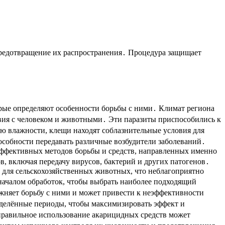
предотвращение их распространения․ Процедура защищает
рые определяют особенности борьбы с ними․ Климат региона
вия с человеком и животными․ Эти паразиты приспособились к
ью влажности, клещи находят соблазнительные условия для
собности передавать различные возбудители заболеваний․
эффективных методов борьбы и средств, направленных именно
в, включая передачу вирусов, бактерий и других патогенов․
 для сельскохозяйственных животных, что неблагоприятно
началом обработок, чтобы выбрать наиболее подходящий
жняет борьбу с ними и может привести к неэффективности
еделённые периоды, чтобы максимизировать эффект и
еправильное использование акарицидных средств может