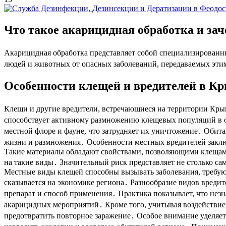
Что такое акарицидная обработка и за
Акарицидная обработка представляет собой специализированн
людей и животных от опасных заболеваний, передаваемых этим
Особенности клещей и вредителей в К
Клещи и другие вредители, встречающиеся на территории Кры
способствует активному размножению клещевых популяций в о
местной флоре и фауне, что затрудняет их уничтожение․ Обита
жизни и размножения․ Особенности местных вредителей заклю
Такие материалы обладают свойствами, позволяющими клещам 
на такие виды․ Значительный риск представляет не столько са
Местные виды клещей способны вызывать заболевания, требующ
сказывается на экономике региона․ Разнообразие видов вреди
препарат и способ применения․ Практика показывает, что нез
акарицидных мероприятий․ Кроме того, учитывая воздействие
предотвратить повторное заражение․ Особое внимание уделяет