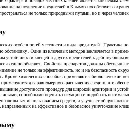
ие характера и повадок местных клещей является ключевым эле
рование на появление вредителей в Крыму способствует сохран
пространяться не только природными путями, но и через челове
му
еских особенностей местности и вида вредителей․ Практика по
ую обстановку․ Один из ключевых методов заключается в приме
чётом устойчивости клещей и других вредителей к действующим в
более активно обитают․ Свойства препаратов должны обеспечива
нимание не только на эффективность, но и на безопасность окр
а․ Кроме химических способов, применяются биологические мет
применяются для равномерного распыления средств, что обеспе
вышение доступности процедур для широкой аудитории и устойч
алистами, способными оценить ситуацию и подобрать оптимальн
неправильным использованием средств, и улучшает общую экол
 направленных на эффективное и безопасное уничтожение клеще
Крыму