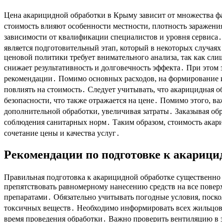
Цена акарицидной обработки в Крыму зависит от множества ф
стоимость влияют особенности местности, плотность заражени
зависимости от квалификации специалистов и уровня сервиса
является подготовительный этап, который в некоторых случая
ценовой политики требует внимательного анализа, так как сли
снижает результативность и долговечность эффекта․ При этом
рекомендации․ Помимо основных расходов, на формирование ит
повлиять на стоимость․ Следует учитывать, что акарицидная 
безопасности, что также отражается на цене․ Помимо этого, 
дополнительной обработки, увеличивая затраты․ Заказывая об
соблюдения санитарных норм․ Таким образом, стоимость акар
сочетание цены и качества услуг․
Рекомендации по подготовке к акарици
Правильная подготовка к акарицидной обработке существенно 
препятствовать равномерному нанесению средств на все повер
препаратами․ Обязательно учитывать погодные условия, поск
токсичных веществ․ Необходимо информировать всех жильцов 
время проведения обработки․ Важно проверить вентиляцию в 