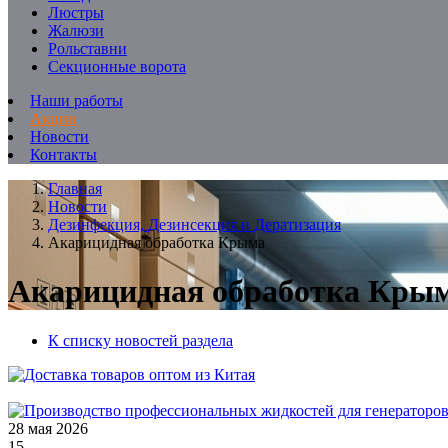
Люстры
Жалюзи
Рольставни
Секционные ворота
Наши работы
Акции
Новости
Контакты
Главная
Новости
Дезинфекция, Дезинсекция и Дератизация
Акарицидная обработка Крыма
Акарицидная обработка Кры
К списку новостей раздела
28 мая 2026
15