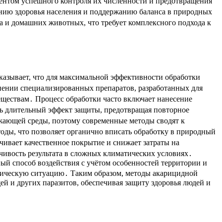
ментом успешного контроля их численности и предотвращения
ению здоровья населения и поддержанию баланса в природных
ка и домашних животных, что требует комплексного подхода к
казывает, что для максимальной эффективности обработки
нении специализированных препаратов, разработанных для
еществам․ Процесс обработки часто включает нанесение
ть длительный эффект защиты, предотвращая повторное
ужающей среды, поэтому современные методы сводят к
оды, что позволяет органично вписать обработку в природный
чивает качественное покрытие и снижает затраты на
ивость результата в сложных климатических условиях․
ый способ воздействия с учётом особенностей территории и
огическую ситуацию․ Таким образом, методы акарицидной
й и других паразитов, обеспечивая защиту здоровья людей и