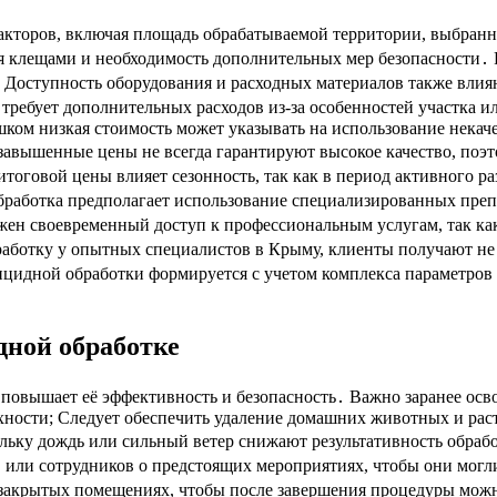
акторов, включая площадь обрабатываемой территории, выбранн
я клещами и необходимость дополнительных мер безопасности․ 
․ Доступность оборудования и расходных материалов также вл
х требует дополнительных расходов из-за особенностей участка
шком низкая стоимость может указывать на использование некач
 завышенные цены не всегда гарантируют высокое качество, поэ
оговой цены влияет сезонность, так как в период активного ра
обработка предполагает использование специализированных пре
важен своевременный доступ к профессиональным услугам, так к
работку у опытных специалистов в Крыму, клиенты получают не
ицидной обработки формируется с учетом комплекса параметров
дной обработке
повышает её эффективность и безопасность․ Важно заранее осв
хности; Следует обеспечить удаление домашних животных и раст
ольку дождь или сильный ветер снижают результативность обра
или сотрудников о предстоящих мероприятиях, чтобы они могл
закрытых помещениях, чтобы после завершения процедуры можн