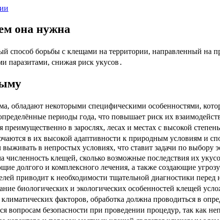
чем она нужна
ый способ борьбы с клещами на территории, направленный на 
и паразитами, снижая риск укусов․
рыму
ма, обладают некоторыми специфическими особенностями, кото
пределённые периоды года, что повышает риск их взаимодейст
я преимущественно в зарослях, лесах и местах с высокой степен
чаются в их высокой адаптивности к природным условиям и спо
выживать в непростых условиях, что ставит задачи по выбору 
ма численность клещей, сколько возможные последствия их укусо
ие долгого и комплексного лечения, а также создающие угрозу
телей приводит к необходимости тщательной диагностики перед 
нание биологических и экологических особенностей клещей усло
 климатических факторов, обработка должна проводиться в опр
ся вопросам безопасности при проведении процедур, так как н