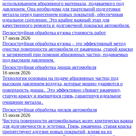
использованием абразивного материала‚ подаваемого под
давлением. Она необходима для тщательной подготовки
металла перед нанесением новых покрытий‚ обеспечивая
идеальное сцепление. Это крайне важный этап для
качественного ремонта и долговечной покраски автомобиля.
Пескоструйная обработка кузова стоимость работ
17 июля 2026
Пескоструйная обработка кузова – это эффективный метод
очистки поверхности автомобиля от ржавчины, старой краски
и загрязнений при помощи абразивных частиц, подаваемых
под высоким давлением.
Пескоструйная обработка днища автомобиля
16 июля 2026
Технология основана на подаче абразивных частиц под
высоким давлением воздуха, которые мощно ударяются о
поверхность днища․ Это эффективно сбивает ржавчину,
старую краску и въевшуюся грязь, гарантируя идеальное
очищение металла․
Пескоструйная обработка дисков автомобиля
15 июля 2026
Чистота поверхности автомобильных колес критически важна
для долговечности и эстетики. Грязь, ржавчина, старая краска
препятствуют адгезии новых покрытий, влияя на их