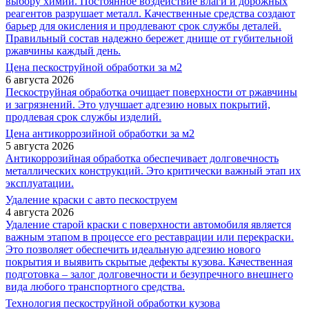
выбору химии. Постоянное воздействие влаги и дорожных
реагентов разрушает металл. Качественные средства создают
барьер для окисления и продлевают срок службы деталей.
Правильный состав надежно бережет днище от губительной
ржавчины каждый день.
Цена пескоструйной обработки за м2
6 августа 2026
Пескоструйная обработка очищает поверхности от ржавчины
и загрязнений. Это улучшает адгезию новых покрытий,
продлевая срок службы изделий.
Цена антикоррозийной обработки за м2
5 августа 2026
Антикоррозийная обработка обеспечивает долговечность
металлических конструкций. Это критически важный этап их
эксплуатации.
Удаление краски с авто пескоструем
4 августа 2026
Удаление старой краски с поверхности автомобиля является
важным этапом в процессе его реставрации или перекраски.
Это позволяет обеспечить идеальную адгезию нового
покрытия и выявить скрытые дефекты кузова. Качественная
подготовка – залог долговечности и безупречного внешнего
вида любого транспортного средства.
Технология пескоструйной обработки кузова