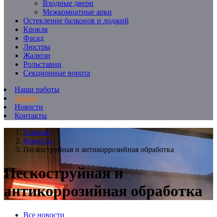
Входные двери
Межкомнатные арки
Остекление балконов и лоджий
Кровля
Фасад
Люстры
Жалюзи
Рольставни
Секционные ворота
Наши работы
Акции
Новости
Контакты
Главная
Новости
Пескоструйная и антикоррозийная обработка
Пескоструйная и
антикоррозийная обработка
Все новости