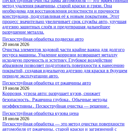
Пескоструйная очистка рамы автомобиля — это эффективный
метод удаления ржавчины, старой краски и грязи. Она
необходима для восстановления целостности и прочности
конструкции, подготавливая её к новым покрытиям. Этот
процесс значительно увеличивает срок службы авто, улучшая
адгезию защитных слоёв и предотвращая дальнейшее
разрушение металла.
Пескоструйная обработка подвески авто
20 июля 2026
Очистка элементов ходовой части крайне важна для долгого
ресурса машины. Удаление коррозии возвращает металлу
исходную прочность и эстетику. Глубокое воздействие
абразивом позволяет подготовить поверхности к нанесению
покрытий, создавая идеальную адгезию для краски в будущем
периоде эксплуатации авто.
Пескоструйная обработка от ржавчины авто
19 июля 2026
Коррозия, угроза авто: разрушает кузов, снижает
безопасность․ Ржавчина глубока․ Обычные методы
неэффективны․ Пескоструйная очистка — решение․
Пескоструйная обработка кузова цена
18 июля 2026
Пескоструйная обработка — это метод очистки поверхности
автомобиля от ржавчины‚ старой краски и загрязнений с