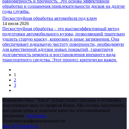
равномерность и прочность. Это основа эффективной
обработки и сохранения привлекательности дисков на долгие
годы службы.
Пескоструйная обработка автомобиля под ключ
14 июля 2026
Пескоструйная обработка – это высокоэффективный метод
подготовки автомобильного кузова‚ позволяющий тщательно
удалить старую краску‚ коррозию и иные загрязнения. Она
обеспечивает идеальную чистоту поверхности‚ необходимую
для качественной адгезии новых покрытий‚ гарантируя
долговечность ремонта и восстановления внешнего вида
транспортного средства. Этот процесс критически важен.
1
2
3
Компания Окна "Лекса" осуществляет продажу и установку
пластиковых окон из профиля Rehau. Мы готовы предложить
выгодные цены и отличное качество изготавливаемой
продукции.
Партнеры
Политика конфиденциальности
nkn-33@yandex.ru