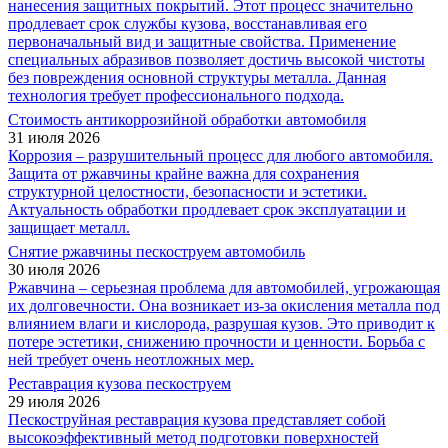
нанесения защитных покрытий. Этот процесс значительно
продлевает срок службы кузова, восстанавливая его
первоначальный вид и защитные свойства. Применение
специальных абразивов позволяет достичь высокой чистоты
без повреждения основной структуры металла. Данная
технология требует профессионального подхода.
Стоимость антикоррозийной обработки автомобиля
31 июля 2026
Коррозия – разрушительный процесс для любого автомобиля.
Защита от ржавчины крайне важна для сохранения
структурной целостности, безопасности и эстетики.
Актуальность обработки продлевает срок эксплуатации и
защищает металл.
Снятие ржавчины пескоструем автомобиль
30 июля 2026
Ржавчина – серьезная проблема для автомобилей, угрожающая
их долговечности. Она возникает из-за окисления металла под
влиянием влаги и кислорода, разрушая кузов. Это приводит к
потере эстетики, снижению прочности и ценности. Борьба с
ней требует очень неотложных мер.
Реставрация кузова пескоструем
29 июля 2026
Пескоструйная реставрация кузова представляет собой
высокоэффективный метод подготовки поверхностей